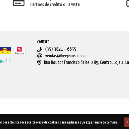
Cartões de crédito ou à vista
CONTATO
(35) 3821 – 6655
vendas@beejeans.com.br
Rua Doutor Francisco Sales, 289, Centro, Loja 1, L
r por este site
você aceita o uso de cookies
para agilizar a sua experiência de compra.
E