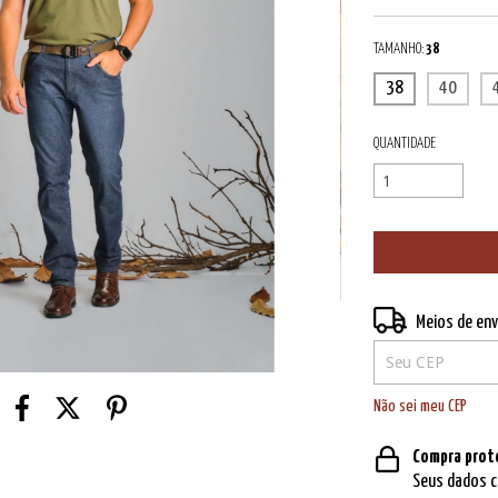
TAMANHO:
38
38
40
QUANTIDADE
Entregas para o CE
Meios de env
Não sei meu CEP
Compra prot
Seus dados c