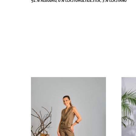
91% ALGODÃO, 6% ELASTOMULTILIESTER, 3% ELASTANO