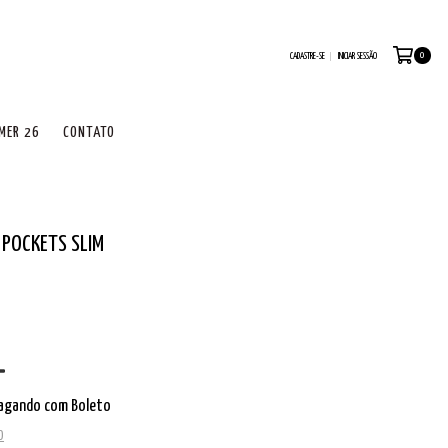
0
CADASTRE-SE
INICIAR SESSÃO
MER 26
CONTATO
 POCKETS SLIM
agando com Boleto
O