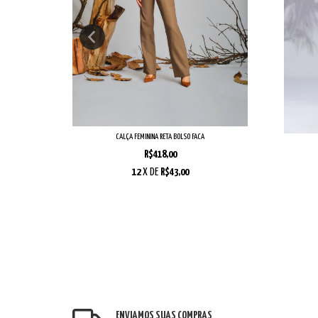
TAS
CALÇA FEMININA RETA BOLSO FACA
R$418,00
12
X DE
R$43,00
ENVIAMOS SUAS COMPRAS