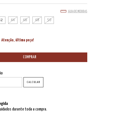
GUIA DE MEDIDAS
42
44
46
48
50
Atenção, última peça!
P:
ALTERAR CEP
io
CALCULAR
egida
uidados durante toda a compra.