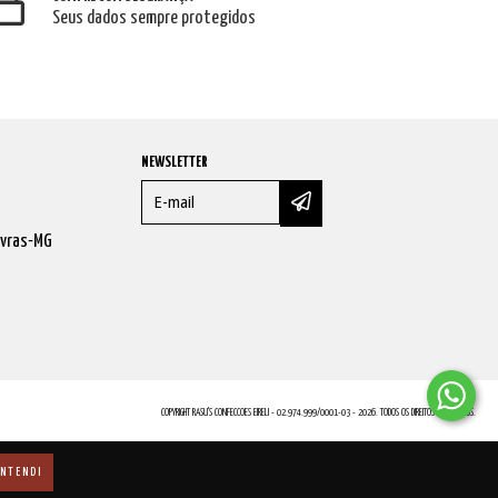
Seus dados sempre protegidos
NEWSLETTER
avras-MG
COPYRIGHT RASU'S CONFECCOES EIRELI - 02.974.999/0001-03 - 2026. TODOS OS DIREITOS RESERVADOS.
NTENDI