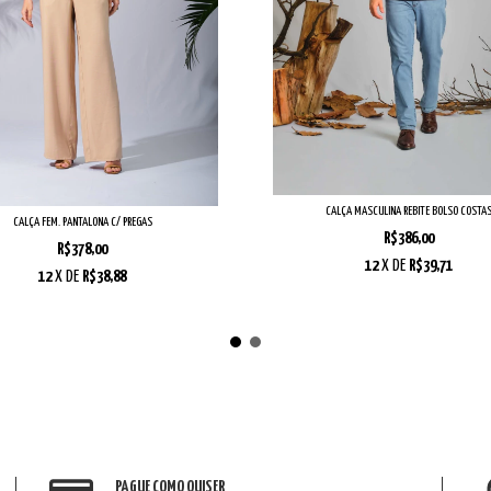
CALÇA MASCULINA REBITE BOLSO COSTA
CALÇA FEM. PANTALONA C/ PREGAS
R$386,00
R$378,00
12
X DE
R$39,71
12
X DE
R$38,88
PAGUE COMO QUISER