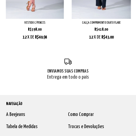
VESTIDO C/PENCES
CALÇA COMPRIMENTO EXATO FLARE
R$398,00
R$418,00
12
X DE
R$40,94
12
X DE
R$43,00
ENVIAMOS SUAS COMPRAS
Entrega em todo o país
NAVEGAÇÃO
A Beejeans
Como Comprar
Tabela de Medidas
Trocas e Devoluções