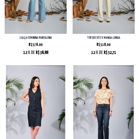
CALÇA FEMININA PANTALONA
TOP DECOTE V MANGA LONGA
R$378,00
R$318,00
12
X DE
R$38,88
12
X DE
R$32,71