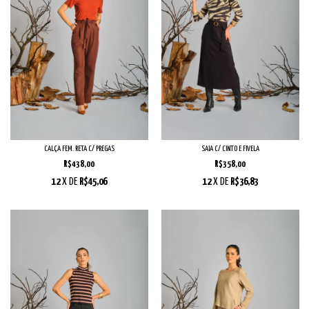
CALÇA FEM. RETA C/ PREGAS
SAIA C/ CINTO E FIVELA
R$438,00
R$358,00
12
X DE
R$45,06
12
X DE
R$36,83