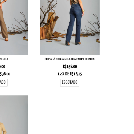
M GOLA
BLUSA S/ MANGA GOLA ALTA FRANZIDO OMBRO
,00
R$158,00
$36,00
12
X DE
R$16,25
ADO
ESGOTADO