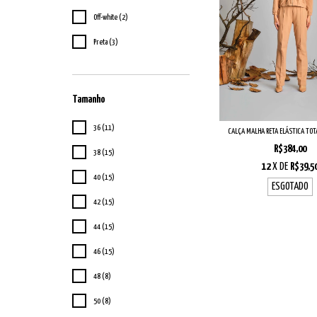
Off-white (2)
Preta (3)
Tamanho
36 (11)
CALÇA MALHA RETA ELÁSTICA TOTA
R$384,00
38 (15)
12
X DE
R$39,5
40 (15)
ESGOTADO
42 (15)
44 (15)
46 (15)
48 (8)
50 (8)