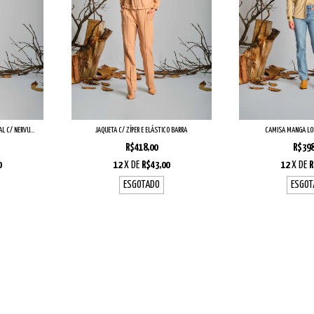
L C/ NERVU...
JAQUETA C/ ZÍPER E ELÁSTICO BARRA
CAMISA MANGA LO
R$418,00
R$398
0
12
X DE
R$43,00
12
X DE
R
ESGOTADO
ESGOT