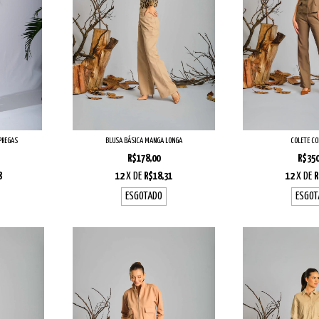
PREGAS
BLUSA BÁSICA MANGA LONGA
COLETE CO
R$178,00
R$350
8
12
X DE
R$18,31
12
X DE
R
ESGOTADO
ESGOT