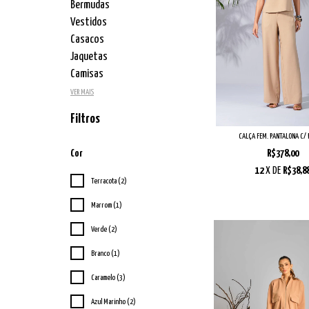
Bermudas
Vestidos
Casacos
Jaquetas
Camisas
VER MAIS
Filtros
CALÇA FEM. PANTALONA C/ 
Cor
R$378,00
12
X DE
R$38,8
Terracota (2)
Marrom (1)
Verde (2)
Branco (1)
Caramelo (3)
Azul Marinho (2)