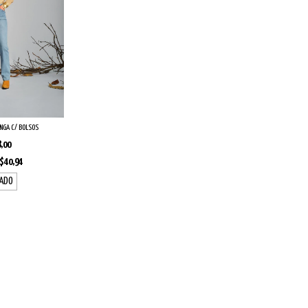
NGA C/ BOLSOS
,00
$40,94
ADO